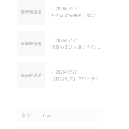
2026/08/06
熱中症対策🚚第二弾🥵
2026/07/22
真夏の配送を乗り切る‼熱中症対策🚚
2026/06/29
【梅雨到来】プロドライバーあるある！雨の日の3大リスクと安全対策
タグ
Tags