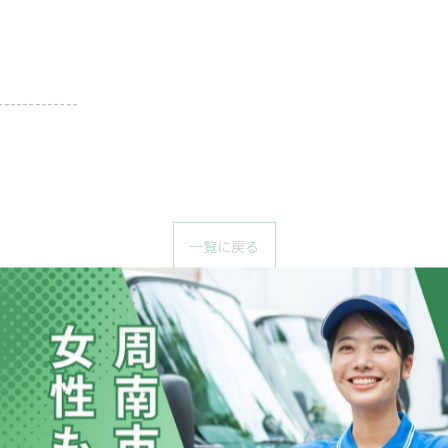
-------------
一覧に戻る
関連タグ
#求人
#ドライバー募集
#山口市