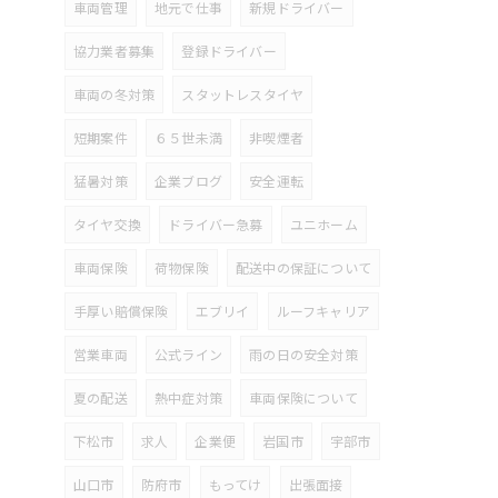
車両管理
地元で仕事
新規ドライバー
協力業者募集
登録ドライバー
車両の冬対策
スタットレスタイヤ
短期案件
６５世未満
非喫煙者
猛暑対策
企業ブログ
安全運転
タイヤ交換
ドライバー急募
ユニホーム
車両保険
荷物保険
配送中の保証について
手厚い賠償保険
エブリイ
ルーフキャリア
営業車両
公式ライン
雨の日の安全対策
夏の配送
熱中症対策
車両保険について
下松市
求人
企業便
岩国市
宇部市
山口市
防府市
もってけ
出張面接