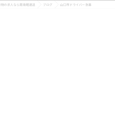
貨物の求人なら周南軽運送
ブログ
山口市ドライバー急募