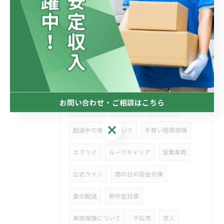
車両の冬対策
スタットレスタイヤ
短期案件
６５世未満
非喫煙者
猛暑対策
企業ブログ
安全運転
タイヤ交換
ドライバー急募
お問い合わせ・ご相談はこちら
ユニホーム
車両保険
荷物保険
お問い合わせ・ご相談はこちら
配送中の保証について
手厚い賠償保険
エブリイ
ルーフキャリア
営業車両
公式ライン
雨の日の安全対策
夏の配送
熱中症対策
車両保険について
下松市
求人