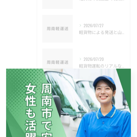
2026/07/27
軽貨物による発送と山口県周南市防府市で安定収入を目指す戦略ガイド
2026/07/20
軽貨物運転のリアルな収入と経費シュミレーション徹底ガイド
タグ
Tags
車両管理
地元で仕事
新規ドライバー
協力業者募集
登録ドライバー