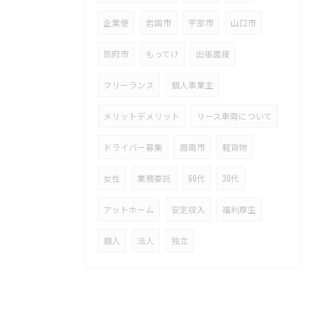
企業便
岩国市
宇部市
山口市
防府市
もってけ
出張面接
フリーランス
個人事業主
メリットデメリット
リース車両について
ドライバー募集
周南市
軽貨物
女性
業務委託
60代
30代
アットホーム
安定収入
福利厚生
個人
法人
独立