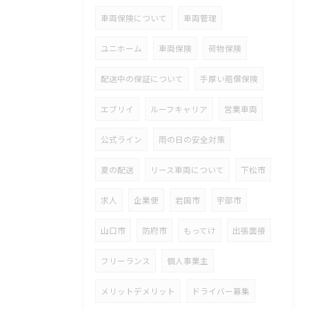
車両保険について
車両管理
ユニホーム
車両保険
荷物保険
配送中の保証について
手厚い賠償保険
エブリイ
ルーフキャリア
営業車両
公式ライン
雨の日の安全対策
夏の配送
リース車両について
下松市
求人
企業便
岩国市
宇部市
山口市
防府市
もってけ
出張面接
フリーランス
個人事業主
メリットデメリット
ドライバー募集