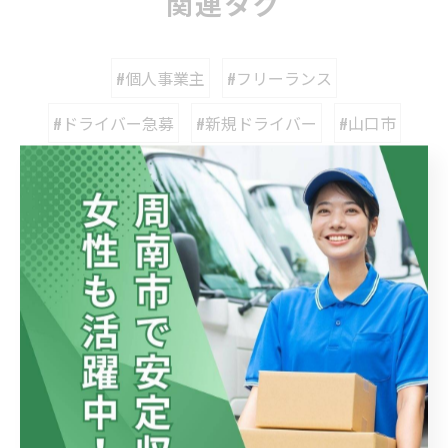
関連タグ
#個人事業主
#フリーランス
#ドライバー急募
#新規ドライバー
#山口市
#企業便
カテゴリー
Categories
全てのカテゴリー
ドライバー
転職
中途