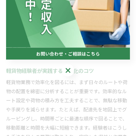
経験者が語る軽貨物の効率化ポ
イント
お問い合わせ・ご相談はこちら
お問い合わせ・ご相談はこちら
軽貨物経験者が実践する効率化のコツ
軽貨物業務で効率化を図るには、まず日々のルートや荷
物の配置を綿密に分析することが重要です。効率的なル
ート設定や荷物の積み方を工夫することで、無駄な移動
や手戻りを減らせます。たとえば、配達先を地図上でグ
ルーピングし、時間帯ごとに最適な順序で回ることで、
移動距離と時間を大幅に短縮できます。経験者はこうし