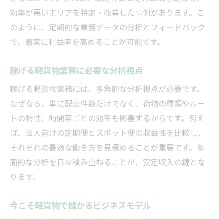
効率が悪いエリアを特定・改善した事例があります。こ
レンタル料金を抑えた軽貨物活用法
のように、定期的な業務データの分析とフィードバック
配達件数増加に役立つ軽貨物ノウハウ
で、着実に利益率を高めることが可能です。
軽貨物の効率的運用と収益性向上策
軽貨物配達で失敗しない工夫と注意点
稼げる軽貨物業務に必要な分析視点
月収安定へ導く軽貨物運送の分析視点
稼げる軽貨物業務には、多角的な分析視点が必要です。
軽貨物分析で月収を安定させるコツ
なぜなら、単に配達件数だけでなく、荷物の種類やルー
利益率を保つ軽貨物運送のポイント
トの特性、時間帯ごとの効率も影響するからです。例え
軽貨物レンタル料金の見極め方と選択
ば、法人向けの定期便とスポット便の収益性を比較し、
それぞれの最適な働き方を見極めることが重要です。多
配達効率アップで月収確保を狙う方法
面的な分析を日々積み重ねることが、安定収入の鍵とな
軽貨物運送業で収益安定を実現する分析
ります。
継続的収益を支える軽貨物運送の戦略
安全運転と収益性を両立する分析とは
今こそ軽貨物で儲かるビジネスモデル
軽貨物で安全運転と利益を両立する秘訣