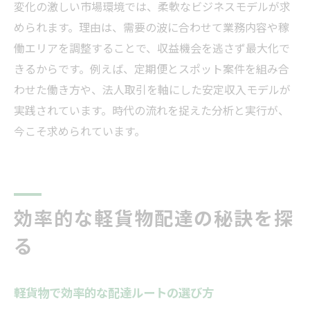
変化の激しい市場環境では、柔軟なビジネスモデルが求
軽貨物配達の安全性と収益性のバランス
められます。理由は、需要の波に合わせて業務内容や稼
安全運転が軽貨物収益に与える影響分析
働エリアを調整することで、収益機会を逃さず最大化で
軽貨物業務でやってはいけない注意点
きるからです。例えば、定期便とスポット案件を組み合
安全意識を高める軽貨物運送の分析視点
わせた働き方や、法人取引を軸にした安定収入モデルが
実践されています。時代の流れを捉えた分析と実行が、
持続可能な軽貨物経営のための実践策
今こそ求められています。
効率的な軽貨物配達の秘訣を探
る
軽貨物で効率的な配達ルートの選び方