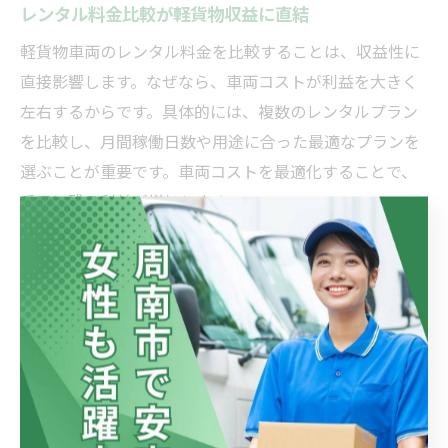
レンタル料金比較が軽貨物収益に直結
軽貨物車両のレンタル料金を比較することは、収益性に
直接影響します。なぜなら、車両コストが利益を大きく
左右するからです。具体的には、複数のレンタルプラン
を比較し、月間稼働日数や用途に合った最適なプランを
選ぶことが重要です。車両コストを最適化することで、
手元に残る利益が増加します。
利益率を左右する軽貨物分析ノウハウ
利益率を高めるには、日々の業務データをもとに細かな
分析を行うノウハウが必要です。理由は、配達効率やコ
スト構造の改善が利益率向上に直結するからです。例え
ば、走行距離・荷物量・待機時間を記録・分析し、無駄
な工程を削減する実践法があります。こうした積み重ね
が、安定した高利益を生み出します。