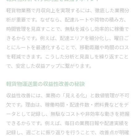
地図アプリ活用で軽貨物配達効率アップ
軽貨物業務で月収向上を実現するには、徹底した業務分
軽貨物配達でやってはいけない注意点
析が重要です。なぜなら、配達ルートや荷物の積み方、
軽貨物レンタルと効率の良い運用戦略
時間管理を見直すことで、無駄を減らし効率的に稼働で
収益アップを狙うなら軽貨物分析が鍵
きるからです。例えば、配達エリアを細分化し、曜日ご
軽貨物分析が収益向上に与える影響とは
とにルートを最適化することで、移動距離や時間のロス
軽貨物業界で稼ぐための分析ポイント
を軽減できます。こうした分析と見直しを繰り返すこと
配達件数増加のための軽貨物戦略分析
で、安定した収益アップに繋がります。
軽貨物の月収安定化に必要な分析視点
軽貨物運送業の収益性改善の秘訣
レンタル料金比較が軽貨物収益に直結
収益性改善には、業務の「見える化」と数値管理が不可
利益率を左右する軽貨物分析ノウハウ
欠です。理由は、稼働時間・配達件数・燃料費などをデ
経験者が語る軽貨物の効率化ポイント
ータとして記録し、無駄なコストや非効率な動きを把握
軽貨物経験者が実践する効率化のコツ
できるからです。例えば、毎日の業務日報や配達実績を
軽貨物配達で無駄を省く業務改善法
記録し、週ごとに振り返りを行うことで、改善点が明確