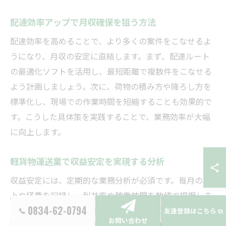
配達効率アップで月収確保を狙う方法
配達効率を高めることで、より多くの案件をこなせるよ
うになり、月収の安定に直結します。まず、配達ルート
の最適化ソフトを活用し、最短距離で複数件をこなせる
よう計画しましょう。次に、荷物の積み方や降ろし方を
標準化し、現場での作業時間を短縮することも効果的で
す。こうした具体策を実践することで、業務効率が大幅
に向上します。
軽貨物運送業で収益安定を実現する分析
収益安定には、定期的な業務分析が必須です。毎月の売
上や経費を記録し、利益率や稼働時間を数値で把握しま
0834-62-0794
しょう。代表的な分析方法として、案件ごとの収益性を
友達登録はこちら
お問い合わせ
確認し、低収益案件の見直しや高単価案件へのシフトを