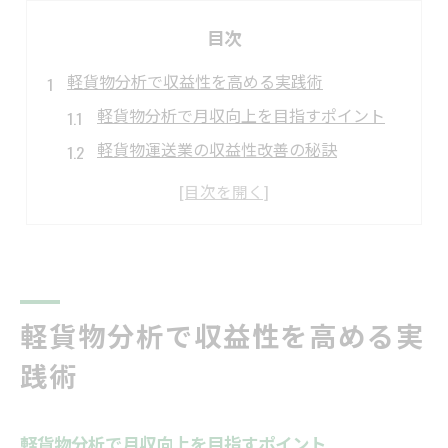
目次
軽貨物分析で収益性を高める実践術
軽貨物分析で月収向上を目指すポイント
軽貨物運送業の収益性改善の秘訣
レンタル料金を抑える軽貨物活用法
軽貨物分析による利益率アップ事例
稼げる軽貨物業務に必要な分析視点
今こそ軽貨物で儲かるビジネスモデル
効率的な軽貨物配達の秘訣を探る
軽貨物分析で収益性を高める実
軽貨物で効率的な配達ルートの選び方
践術
配送効率を高める軽貨物の運用方法
軽貨物ドライバーが意識したい配達数管理
軽貨物分析で月収向上を目指すポイント