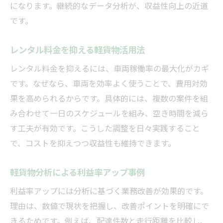
経験者目線の軽貨物収益維持テクニック
になります。継続的なデータ分析が、収益性向上の近道
軽貨物配達数を最大化する工夫と実例
です。
経験者直伝の軽貨物レンタル活用術
レンタル料金を抑える軽貨物活用法
軽貨物業務で失敗しないための心得
レンタル料金を抑えるには、車両稼働率の最大化がカギ
軽貨物運送業で失敗しない分析手法
です。なぜなら、車両を効率よく使うことで、費用対効
軽貨物運送業で役立つ分析フレームワーク
果を高められるからです。具体的には、複数の案件を組
失敗を防ぐ軽貨物配達のデータ活用法
み合わせて一日のスケジュールを組み、空き時間を減ら
軽貨物レンタル選びとコスト分析の要点
す工夫が有効です。こうした調整を日々実践すること
軽貨物業界で安定収入を得る分析視点
で、コストを抑えつつ収益性も維持できます。
初心者でも使いやすい軽貨物分析方法
やってはいけない軽貨物業務の落とし穴
軽貨物分析による利益率アップ事例
配達効率を伸ばす軽貨物の活用法
利益率アップには分析に基づく業務改善が効果的です。
軽貨物で配達効率を最大化する方法
理由は、数値で現状を把握し、改善ポイントを明確にで
きるためです。例えば、配達件数と走行距離を比較し、
軽貨物活用によるルート最適化術