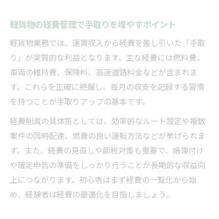
整理
ガソリン代や保険料を含めた軽貨物運賃計
軽貨物の経費管理で手取りを増やすポイント
算
軽貨物業務では、運賃収入から経費を差し引いた「手取
軽貨物の案件選びで経費差を見抜く計算法
り」が実質的な利益となります。主な経費には燃料費、
車両の維持費、保険料、高速道路料金などが含まれま
す。これらを正確に把握し、毎月の収支を記録する習慣
を持つことが手取りアップの基本です。
経費削減の具体策としては、効率的なルート設定や複数
案件の同時配達、燃費の良い運転方法などが挙げられま
す。また、経費の見直しや節税対策も重要で、帳簿付け
や確定申告の準備をしっかり行うことが長期的な収益向
上につながります。初心者はまず経費の一覧化から始
め、経験者は経費の最適化を目指しましょう。