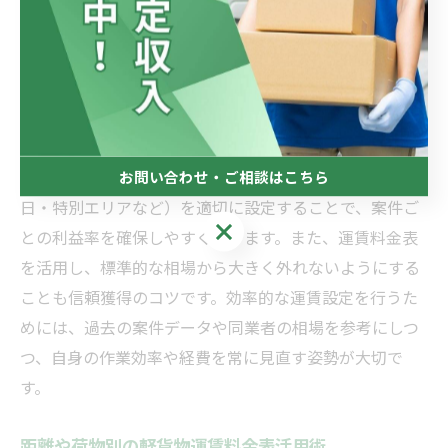
イントの一つです。運賃は走行距離や荷物の大きさ、配
送時間帯など多くの要素で決まるため、効率的な料金設
定を行うことで手取りを最大化できます。特に、案件ご
とに必要な経費や所要時間を正確に見積もることが、無
理なく安定した収入につながります。
例えば、距離に応じた基本運賃に加算料金（夜間・祝
お問い合わせ・ご相談はこちら
日・特別エリアなど）を適切に設定することで、案件ご
お問い合わせ・ご相談はこちら
との利益率を確保しやすくなります。また、運賃料金表
を活用し、標準的な相場から大きく外れないようにする
ことも信頼獲得のコツです。効率的な運賃設定を行うた
めには、過去の案件データや同業者の相場を参考にしつ
つ、自身の作業効率や経費を常に見直す姿勢が大切で
す。
距離や荷物別の軽貨物運賃料金表活用術