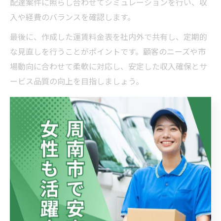
配達案件に照らし合わせてシミュレーションを行い、収
入や経費のバランスを確認します。
最後に、作成した運賃料金表を社内外で共有し、定期的
な見直しを行うことがポイントです。顧客のニーズや市
場動向に合わせて柔軟に対応し、安定した収入確保とサ
ービス品質の向上を目指しましょう。
効率的な料金設定で実現する軽
貨物の手取りアップ術
軽貨物の効率的な運賃設定で手取りを上げる方法
軽貨物の運賃設定は、収入アップのために最も重要なポ