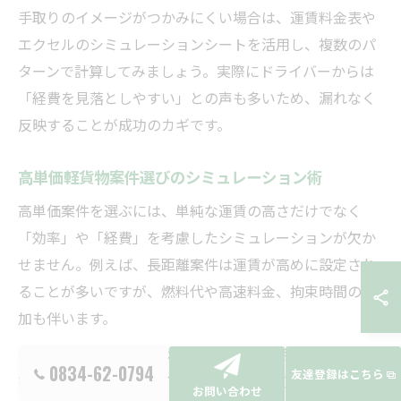
手取りのイメージがつかみにくい場合は、運賃料金表や
エクセルのシミュレーションシートを活用し、複数のパ
ターンで計算してみましょう。実際にドライバーからは
「経費を見落としやすい」との声も多いため、漏れなく
反映することが成功のカギです。
高単価軽貨物案件選びのシミュレーション術
高単価案件を選ぶには、単純な運賃の高さだけでなく
「効率」や「経費」を考慮したシミュレーションが欠か
せません。例えば、長距離案件は運賃が高めに設定され
ることが多いですが、燃料代や高速料金、拘束時間の増
加も伴います。
シミュレーションのコツは、1件あたりの手取り額だけで
0834-62-0794
友達登録はこちら
なく「1時間あたり」「1日あたり」の実質収入を比較す
お問い合わせ