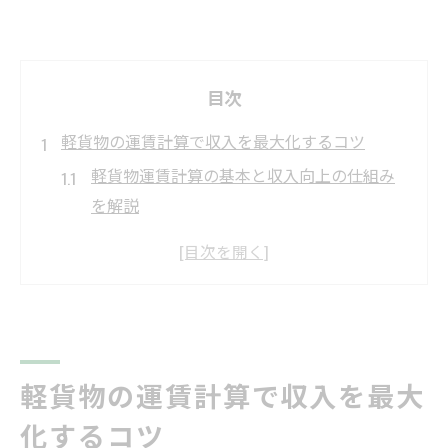
目次
軽貨物の運賃計算で収入を最大化するコツ
軽貨物運賃計算の基本と収入向上の仕組み
を解説
軽貨物運賃相場を押さえた利益最大化の考
え方
軽貨物運賃料金表を活用した安定収入のコ
ツ
軽貨物の経費管理で手取りを増やすポイン
軽貨物の運賃計算で収入を最大
ト
化するコツ
軽貨物の運賃設定で差が付く実践的な工夫