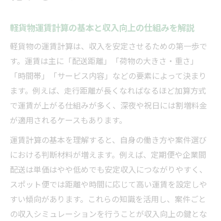
とは
運賃料金表の作成に役立つ軽貨物ノウハウ
軽貨物運賃計算の基本と収入向上の仕組みを解説
軽貨物の運賃料金表作成に必要な基礎知識
軽貨物の運賃計算は、収入を安定させるための第一歩で
軽貨物運賃料金表の書き方とテンプレート
す。運賃は主に「配送距離」「荷物の大きさ・重さ」
活用法
「時間帯」「サービス内容」などの要素によって決まり
軽貨物運賃料金表pdfで簡単に管理するメリ
ます。例えば、走行距離が長くなればなるほど加算方式
ット
で運賃が上がる仕組みが多く、深夜や祝日には割増料金
が適用されるケースもあります。
黒ナンバーの運賃料金表作成で注意する点
貨物軽自動車運送事業運賃料金表作成の流
運賃計算の基本を理解すると、自身の働き方や案件選び
れ
における判断材料が増えます。例えば、定期便や企業間
効率的な料金設定で実現する軽貨物の手取りア
配送は単価はやや低めでも安定収入につながりやすく、
ップ術
スポット便では距離や時間に応じて高い運賃を設定しや
すい傾向があります。これらの知識を活用し、案件ごと
軽貨物の効率的な運賃設定で手取りを上げ
の収入シミュレーションを行うことが収入向上の鍵とな
る方法