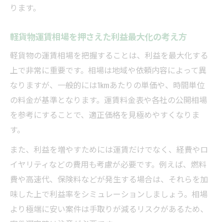
ります。
距離や荷物別の軽貨物運賃料金表活用術
軽貨物手取り計算に役立つ経費見直しのコ
軽貨物運賃相場を押さえた利益最大化の考え方
ツ
軽貨物の運賃相場を把握することは、利益を最大化する
軽貨物案件別の歩合制の収入アップ事例
上で非常に重要です。相場は地域や依頼内容によって異
軽貨物の高単価案件を狙う料金設定の工夫
なりますが、一般的には1kmあたりの単価や、時間単位
荷物や距離ごとの軽貨物運賃相場を理解しよう
の料金が基準となります。運賃料金表や各社の公開相場
軽貨物運賃相場を知るための情報収集ポイ
を参考にすることで、適正価格を見極めやすくなりま
ント
す。
距離や荷物別の軽貨物運賃料金表の見方
また、利益を増やすためには運賃だけでなく、経費やロ
軽貨物運賃料金表ダウンロード時の注意点
イヤリティなどの費用も考慮が必要です。例えば、燃料
黒ナンバー軽貨物の運賃相場の傾向
費や高速代、保険料などが発生する場合は、それらを加
軽貨物の荷物別運賃相場を比較する方法
味した上で利益率をシミュレーションしましょう。相場
より極端に安い案件は手取りが減るリスクがあるため、
収入シミュレーションで軽貨物案件を選ぶポイ