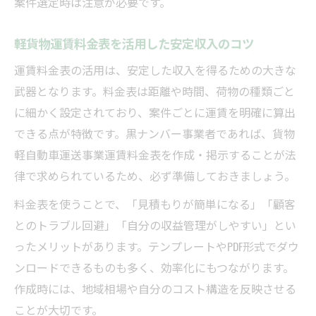
案件選定時は注意が必要です。
ント
軽貨物収入シミュレーションの基本的な流
軽貨物運賃料金表を活用した安定収入のコツ
れ
運賃料金表の活用は、安定した収入を得るための大きな
軽貨物運賃料金表を使った案件比較のコツ
武器となります。料金表は距離や時間、荷物の種類ごと
軽貨物の手取りや経費を正確に見積もる方
に細かく設定されており、案件ごとに運賃を明確に算出
法
できる点が特徴です。黒ナンバー事業者であれば、貨物
高単価軽貨物案件選びのシミュレーション
軽自動車運送事業運賃料金表を作成・掲示することが法
術
律で求められているため、必ず準備しておきましょう。
軽貨物の歩合制・日当制の違いを収入比較
料金表を使うことで、「見積もりが簡単になる」「顧客
経費や時間も考慮した軽貨物の賢い運賃計算法
とのトラブル回避」「自分の収益管理がしやすい」とい
軽貨物の経費を把握して運賃計算を最適化
ったメリットがあります。テンプレートやPDF形式でダウ
する
ンロードできるものも多く、効率化にもつながります。
時間効率も考慮した軽貨物運賃設定の工夫
作成時には、地域相場や自分のコスト構造を反映させる
軽貨物運賃料金表で経費節約のポイントを
ことが大切です。