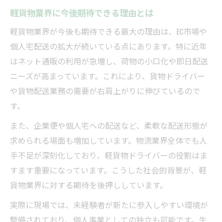
軽貨物ドライバーの手取り額と経費の関係
軽貨物業界に今後期待できる理由とは
実体験から見る軽貨物収入の実情分析
軽貨物業界が今後も期待できる最大の理由は、EC市場や
働き方から読み解く軽貨物の可能性
個人宅配送の拡大が続いている点にあります。特に近年
働き方別に見る軽貨物のメリットと期待
はネット通販の利用が急増し、荷物の小口化や即日配送
軽貨物で実現できる柔軟な働き方とは
ニーズが高まっています。これにより、貨物ドライバー
軽貨物の働き方が収入に与える影響とは
や貨物配送業務の需要が右肩上がりに伸びているので
副業として軽貨物を選ぶ際の可能性分析
す。
軽貨物ドライバーの日常と現実的な期待値
また、企業便や個人宅への配送など、柔軟な配送形態が
軽貨物の仕事選びで失敗しないポイント
求められる場面も増加しています。物流業界全体でも人
軽貨物の仕事選びで重視すべき期待とは
手不足が深刻化しており、軽貨物ドライバーの役割はま
すます重要になっています。こうした社会的背景が、軽
軽貨物で失敗しない働き方の選び方解説
貨物業界に対する期待を後押ししています。
自分に合う軽貨物の仕事を見極める方法
軽貨物業界で後悔しないポイントを紹介
実際に現場では、未経験者が新たに参入しやすい環境が
整備されており、個人事業としての独立も可能です。生
軽貨物ドライバーの仕事選びに役立つ知識