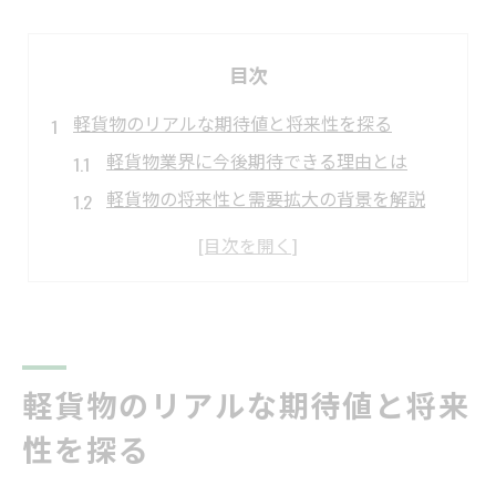
目次
軽貨物のリアルな期待値と将来性を探る
軽貨物業界に今後期待できる理由とは
軽貨物の将来性と需要拡大の背景を解説
軽貨物ドライバーが持つ現実的な期待値
軽貨物で叶う働き方と収入の可能性
軽貨物業界の課題と成長余地を読み解く
実例でわかる軽貨物ドライバーの収入現実
軽貨物ドライバー収入の実例とその特徴
軽貨物のリアルな期待値と将来
軽貨物の平均的な収入モデルを比較検証
性を探る
収入差に影響する軽貨物の働き方とは