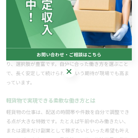
例えば、日中に集中して働きたい方は安定した収入が期
待でき、時間に融通を利かせたい方は家事や育児と両立
しやすい環境が整っています。
このように、軽貨物ドライバーは自分の希望に合わせて
働き方を決められるため、幅広い層から注目されていま
す。実際、企業便や個人宅配送などの多様な案件があ
お問い合わせ・ご相談はこちら
り、選択肢が豊富です。自分に合った働き方を選ぶこと
お問い合わせ・ご相談はこちら
で、長く安定して続けられるという期待が現場でも高ま
っています。
軽貨物で実現できる柔軟な働き方とは
軽貨物の仕事は、配送の時間帯や件数を自分で調整でき
る点が大きな特徴です。たとえば午前中のみ働きたい、
または週末だけ副業として稼ぎたいといった希望も叶え