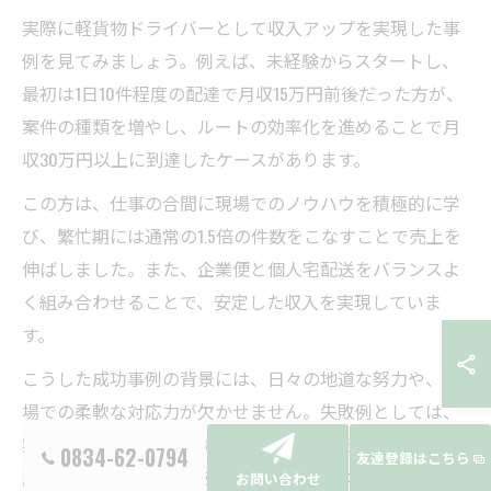
実際に軽貨物ドライバーとして収入アップを実現した事
例を見てみましょう。例えば、未経験からスタートし、
最初は1日10件程度の配達で月収15万円前後だった方が、
案件の種類を増やし、ルートの効率化を進めることで月
収30万円以上に到達したケースがあります。
この方は、仕事の合間に現場でのノウハウを積極的に学
び、繁忙期には通常の1.5倍の件数をこなすことで売上を
伸ばしました。また、企業便と個人宅配送をバランスよ
く組み合わせることで、安定した収入を実現していま
す。
こうした成功事例の背景には、日々の地道な努力や、現
場での柔軟な対応力が欠かせません。失敗例としては、
案件を選ばず無理なスケジュールを組んだ結果、体調を
0834-62-0794
友達登録はこちら
崩してしまうケースもあるため、無理のない働き方が重
お問い合わせ