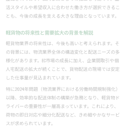
活スタイルや希望収入に合わせた働き方が選択できるこ
収入アップを目指すなら軽貨物で実現できるか
とも、今後の成長を支える大きな理由となっています。
軽貨物で収入アップを実現する方法を解説
軽貨物で稼ぐために知るべき期待値とは
軽貨物の将来性と需要拡大の背景を解説
収入増加につながる軽貨物の働き方工夫
軽貨物業界の将来性は、今後も高いと考えられます。そ
軽貨物ドライバーの収入アップ事例に学ぶ
の背景には、物流業界全体の構造変化と配送ニーズの多
軽貨物で希望収入を目指す際の注意点
様化があります。EC市場の成長に加え、企業間取引や個
業界の今後に注目する軽貨物の展望と課題
人宅配送の拡大が続くことで、貨物配送の現場では安定
軽貨物業界の今後と期待できる動向分析
した仕事量が見込まれています。
軽貨物の将来課題と対策を考える視点
特に2024年問題（物流業界における労働時間規制強化）
業界全体で軽貨物に求められるものとは
以降、効率的な配送体制の構築が急務となり、軽貨物ド
ライバーの重要性が一層高まっています。これにより、
軽貨物市場拡大による新たな期待と可能性
荷物の即日対応や細分化配送など、きめ細やかなサービ
軽貨物業界が直面する課題と現実的対応
スが求められています。