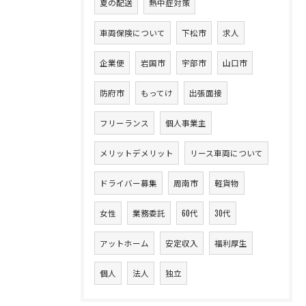
夏の配送
熱中症対策
車両保険について
下松市
求人
企業便
岩国市
宇部市
山口市
お問い合わせ・ご相談はこちら
防府市
もってけ
出張面接
フリーランス
個人事業主
メリットデメリット
リース車両について
ドライバー募集
周南市
軽貨物
女性
業務委託
60代
30代
アットホーム
安定収入
福利厚生
個人
法人
独立