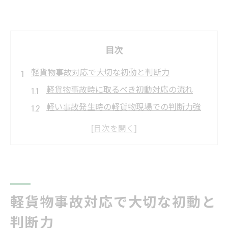
目次
軽貨物事故対応で大切な初動と判断力
軽貨物事故時に取るべき初動対応の流れ
軽い事故発生時の軽貨物現場での判断力強
化
軽貨物配送中の現場写真と目撃者確保の重
要性
軽貨物事故現場で守るべき安全と通報手順
軽貨物事故対応で迷わないための心得と注
軽貨物事故対応で大切な初動と
意点
判断力
安全管理者講習が変える軽貨物の現場