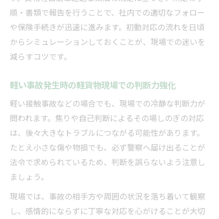
順・書類で報告を行うことで、社内での適切なフォロー
軽貨物事故後の保険会社や事業所への連絡
や保険手続きが迅速に進みます。初動対応の流れを日頃
方法
からシミュレーションしておくことが、現場での迷いを
事故報告で押さえる軽貨物安全管理者の記
減らすコツです。
録作成
自己負担を防ぐための軽貨物保険加入と確
軽い事故発生時の軽貨物現場での判断力強化
認点
軽い接触事故などの場合でも、現場での冷静な判断力が
配送中の軽貨物事故、責任の所在とは
問われます。焦りや自己判断によるその場しのぎの対応
軽貨物配送中の事故で責任が問われる場面
は、後々大きなトラブルにつながる可能性があります。
軽貨物事故時に発生する荷主とドライバー
たとえ小さな傷や物損でも、必ず警察へ届け出ることが
の責任関係
法令で求められているため、判断を誤らないよう注意し
軽貨物事故の自己負担リスクと対応策を解
ましょう。
説
現場では、事故の相手方や周囲の状況を落ち着いて観察
法律に基づく軽貨物事故時の責任分担の考
し、感情的にならずに丁寧な対応を心がけることが大切
え方