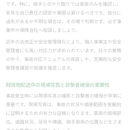
です。特に、相手とのやり取りでは事実のみを確認し、
軽貨物業務委託時の事故責任と契約のポイ
安易な自己責任の認定や謝罪は避けるべきです。自分に
ント
過失があるか不明な場合は、その場で判断せず、必ず事
最新法改正で押さえる軽貨物安全対策
業所や保険会社へ相談しましょう。
軽貨物運送事業法改正が現場へ与える影響
近年の法改正や安全管理強化により、個人事業主や安全
軽貨物安全管理者届出の最新ルールと対応
管理者にも高い対応力が求められています。日々の業務
策
の中で、事故対応マニュアルの見直しや、定期的な安全
個人事業主が守る軽貨物安全対策強化の要
管理者講習の受講を推奨します。
点
軽貨物現場で必要な法改正対応マニュアル
軽貨物配送中の現場写真と目撃者確保の重要性
安全管理者講習義務化と軽貨物事故防止の
事故発生時には現場写真の撮影と目撃者の確保が非常に
実践
重要です。現場写真は、事故の状況や損害範囲を客観的
事故再発防止へ軽貨物現場の徹底ポイント
に証明するための有力な証拠となります。車両の損傷部
位、道路状況、信号や標識、相手車両の位置などをさま
軽貨物事故再発防止策と現場での実践事例