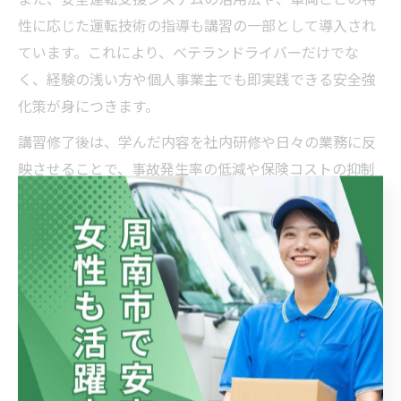
性に応じた運転技術の指導も講習の一部として導入され
ています。これにより、ベテランドライバーだけでな
く、経験の浅い方や個人事業主でも即実践できる安全強
化策が身につきます。
講習修了後は、学んだ内容を社内研修や日々の業務に反
映させることで、事故発生率の低減や保険コストの抑制
に寄与します。今後も最新の安全対策講習を継続的に受
講することが、安定した事業運営と社会的信頼の維持に
不可欠です。
個人事業主が押さえる軽貨物安全管理者届出方法
個人事業主として軽貨物配送業を営む場合も、安全管理
者の届出が必要となります。届出方法は、事業所所在地
を管轄する運輸支局に所定の書類を提出するのが一般的