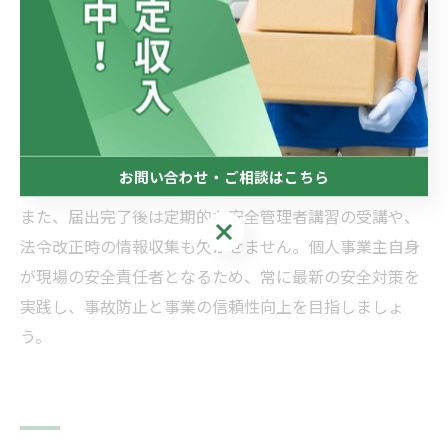
です。郵送による届出も可能で、必要書類や手続きの詳
細は各運輸局の公式案内を確認しましょう。
届出にあたっては、安全管理者講習の修了証、事業所情
報、本人確認書類などを準備しておくことが重要です。
手続きの不備や遅延は、事業継続に影響を及ぼす可能性
もあるため、早めの準備と確認をおすすめします。
お問い合わせ・ご相談はこちら
また、届出完了後は定期的な安全管理者講習の受講や、
お問い合わせ・ご相談はこちら
法令改正時の情報収集も欠かせません。個人事業主自身
が現場の安全責任者となるため、常に最新の安全対策を
実践し、事故防止と事業の信頼性向上を目指しましょ
う。