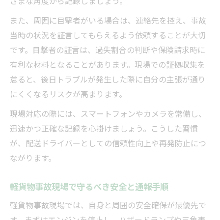
ざまな角度から記録しましょう。
軽貨物現場での安全点検と記録管理の重要
性
また、周囲に目撃者がいる場合は、連絡先を控え、事故
当時の状況を証言してもらえるよう依頼することが大切
軽貨物配送で役立つ安全対策強化の習慣づ
です。目撃者の証言は、過失割合の判断や保険請求時に
け
有利な材料となることがあります。現場での証拠収集を
事故記録の作成と軽貨物現場での保存義務
怠ると、後日トラブルが発生した際に自分の主張が通り
軽貨物運転者の指導と安全診断の徹底ポイ
にくくなるリスクが高まります。
ント
現場対応の際には、スマートフォンやカメラを常備し、
迅速かつ正確な記録を心掛けましょう。こうした習慣
が、配送ドライバーとしての信頼性向上や再発防止につ
ながります。
軽貨物事故現場で守るべき安全と通報手順
軽貨物事故現場では、自身と周囲の安全確保が最優先で
す。まずはエンジンを停止し、ハザードランプや三角表