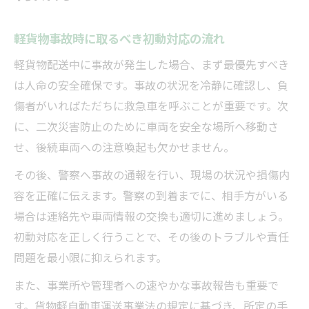
軽貨物安全管理者講習受講で得られる実践
力
軽貨物事故時に取るべき初動対応の流れ
軽貨物現場で役立つ安全管理者講習のポイ
軽貨物配送中に事故が発生した場合、まず最優先すべき
ント
は人命の安全確保です。事故の状況を冷静に確認し、負
運送事業法改正と軽貨物安全管理者の選任
傷者がいればただちに救急車を呼ぶことが重要です。次
義務
に、二次災害防止のために車両を安全な場所へ移動さ
せ、後続車両への注意喚起も欠かせません。
軽貨物配送に活かす安全対策強化の最新講
習
その後、警察へ事故の通報を行い、現場の状況や損傷内
個人事業主が押さえる軽貨物安全管理者届
容を正確に伝えます。警察の到着までに、相手方がいる
出方法
場合は連絡先や車両情報の交換も適切に進めましょう。
事故時に個人事業主が取るべき行動
初動対応を正しく行うことで、その後のトラブルや責任
問題を最小限に抑えられます。
軽貨物事故発生時の個人事業主が守る手順
個人事業主が実践すべき軽貨物事故現場対
また、事業所や管理者への速やかな事故報告も重要で
応
す。貨物軽自動車運送事業法の規定に基づき、所定の手