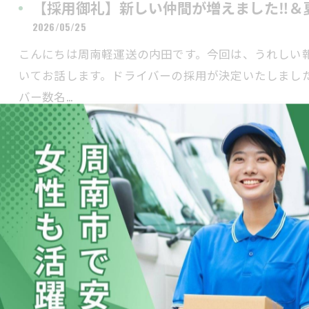
【採用御礼】新しい仲間が増えました‼＆
2026/05/25
こんにちは周南軽運送の内田です。今回は、うれしい
いてお話します。ドライバーの採用が決定いたしまし
バー数名…
壊しちゃったらどうするの❓にお答えしま
2026/05/11
こんにちは周南軽運送の内田です。もし配送中に荷物
も同じように考えています。プロとして最新の注意を
も（絶対…