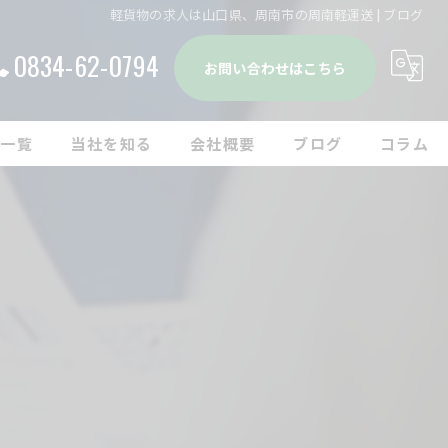
軽貨物の求人は山口県、周南市の周南軽運送 | ブログ
0834-62-0794
お問い合わせはこちら
人一覧
当社を知る
会社概要
ブログ
コラム
ドライバー
漫画特集
転職
中途
経験者
未経験