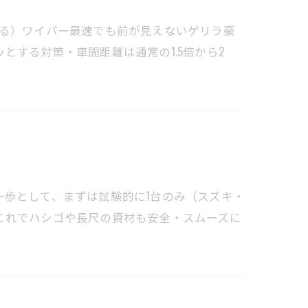
ある）ワイパー最速でも前が見えないゲリラ豪
とする対策・車間距離は通常の1.5倍から2
一歩として、まずは試験的に1台のみ（スズキ・
これでハシゴや長尺の資材も安全・スムーズに